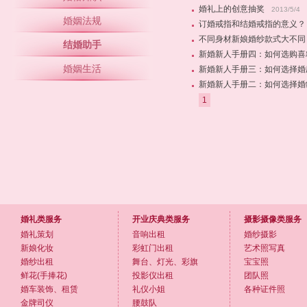
婚礼上的创意抽奖
2013/5/4
婚姻法规
订婚戒指和结婚戒指的意义？
不同身材新娘婚纱款式大不同
结婚助手
新婚新人手册四：如何选购喜
婚姻生活
新婚新人手册三：如何选择婚
新婚新人手册二：如何选择婚
1
婚礼类服务
开业庆典类服务
摄影摄像类服务
婚礼策划
音响出租
婚纱摄影
新娘化妆
彩虹门出租
艺术照写真
婚纱出租
舞台、灯光、彩旗
宝宝照
鲜花(手捧花)
投影仪出租
团队照
婚车装饰、租赁
礼仪小姐
各种证件照
金牌司仪
腰鼓队